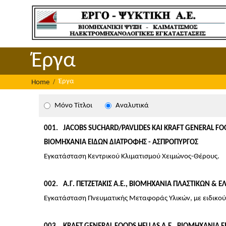
Skip
to
content
Έργα
Έργα
Home
Μόνο Τίτλοι
Αναλυτικά
001
JACOBS SUCHARD/PAVLIDES ΚΑΙ KRAFT GENERAL FOO
ΒΙΟΜΗΧΑΝΙΑ ΕΙΔΩΝ ΔΙΑΤΡΟΦΗΣ - ΑΣΠΡΟΠΥΡΓΟΣ
Εγκατάσταση Κεντρικού Κλιματισμού Χειμώνος-Θέρους.
002
Α.Γ. ΠΕΤΖΕΤΑΚΙΣ Α.Ε., ΒΙΟΜΗΧΑΝΙΑ ΠΛΑΣΤΙΚΩΝ & Ε
Εγκατάσταση Πνευματικής Μεταφοράς Υλικών, με ειδικού